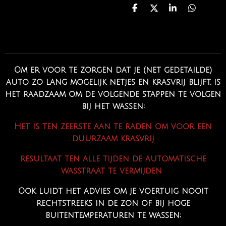
D
D
S
D
e
e
h
e
l
e
a
l
e
l
r
e
n
e
n
Om er voor te zorgen dat je (net gedetailde)
auto zo lang mogelijk netjes en krasvrij blijft, is
het raadzaam om de volgende stappen te volgen
bij het wassen:
Het is ten zeerste aan te raden om voor een
duurzaam krasvrij
resultaat ten alle tijden de automatische
wasstraat te vermijden
Ook luidt het advies om je voertuig nooit
rechtstreeks in de zon of bij hoge
buitentemperaturen te wassen;