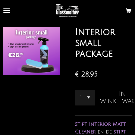
Ga
direct
naar
de
Interior
hoofdinhoud
small
package
€ 28,95
In
winkelwa
Stipt Interior Matt
Cleaner
en de
stipt